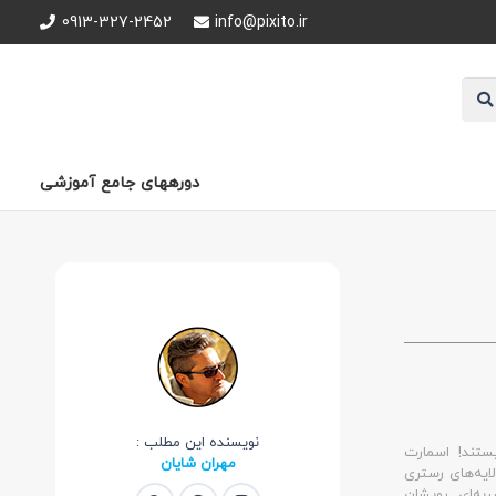
0913-327-2452
info@pixito.ir
دورههای جامع آموزشی
نویسنده این مطلب :
ستند! اسمارت
مهران شایان
لایه‌های رستری
به‌ای رویشان