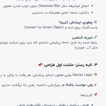
اعمال فیلترها، مثل Gaussian Blur بدون خراب شدن تصویر
داشتن نسخه اصلی همیشه در دسترس
چطوری ایجادش کنیم؟
راست‌کلیک روی لایه و Convert to Smart Object
تجربه شخصی:
بارها شده یه فایل ۵۰۰۰ پیکسلی داشتم که باید ب
مثل آب خوردن!
۳. لایه رستر؛ خشت اول طراحی
Raster Layer یعنی همون لایه‌ی پیکسلی. هر وقت با براش یا پاک‌کن کار می‌کنی، در اصل داری مستقیم روی این لایه اثر می‌ذاری.
ولی حواست باشه!
هر ویرایشی دائمیه. یعنی راه برگشت نداری، مگر با Undo یا 
کاربردها:
طراحی پیکسلی، نقاشی دیجیتال، افکت‌های خاص