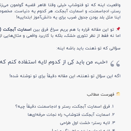
واقعیت اینه که تو فتوشاپ خیلی وقتا ظاهر قضیه گولمون می‌زنه
رستر، ادجاسمنت، و اسمارت آبجکت. هر کدوم یه دنیاست. مخصوصا
اینا مثل بلد بودن جدول ضرب برای یه دانش‌آموز ابتداییه!
تو این مقاله قراره با هم بریم سراغ فرق بین
اسمارت آبجکت (Smart Object)
اما نه فقط از نظر تئوری خشک، بلکه با کاربرد واقعی و مثال‌هایی از
سؤالی که تو ذهنت باید باشه اینه:
«خب، من باید کِی از کدوم لایه استفاده کنم که 
اگه این سؤال تو ذهنته، این مقاله دقیقاً برای تو نوشته شده!
فهرست مطالب
فرق اسمارت آبجکت، رستر و ادجاسمنت دقیقاً چیه؟
اسمارت آبجکت فتوشاپ؛ راه نجات حرفه‌ای‌ها
لایه رستر؛ خشت اول طراحی