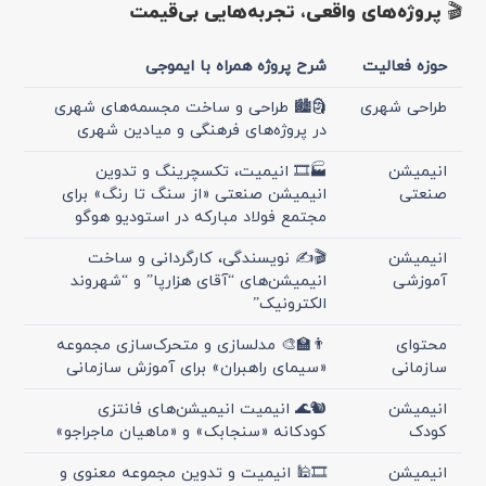
🎬 پروژه‌های واقعی، تجربه‌هایی بی‌قیمت
حوزه فعالیت
شرح پروژه همراه با ایموجی
طراحی شهری
🗿🏙️ طراحی و ساخت مجسمه‌های شهری
در پروژه‌های فرهنگی و میادین شهری
انیمیشن
🏭🎞️ انیمیت، تکسچرینگ و تدوین
صنعتی
انیمیشن صنعتی «از سنگ تا رنگ» برای
مجتمع فولاد مبارکه در استودیو هوگو
انیمیشن
🎬✍️ نویسندگی، کارگردانی و ساخت
آموزشی
انیمیشن‌های “آقای هزارپا” و “شهروند
الکترونیک”
محتوای
👨‍🏫🎨 مدلسازی و متحرک‌سازی مجموعه
سازمانی
«سیمای راهبران» برای آموزش سازمانی
انیمیشن
🐿️🌊 انیمیت انیمیشن‌های فانتزی
کودک
کودکانه «سنجابک» و «ماهیان ماجراجو»
انیمیشن
🎞🕌 انیمیت و تدوین مجموعه معنوی و