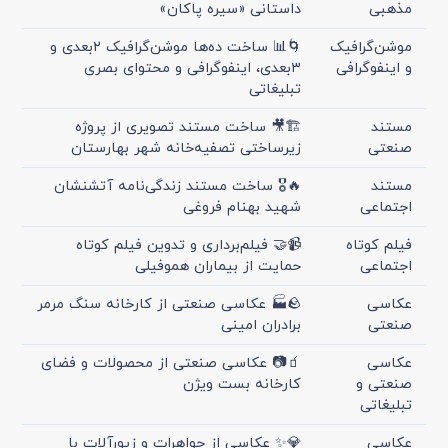
مذهبی
داستانی «سیره پاکان»
موشن‌گرافیک
🌀📊 ساخت ده‌ها موشن‌گرافیک ۲بعدی و
و اینفوگرافی
۳بعدی، اینفوگرافی و محتوای بصری
تبلیغاتی
مستند
🏗🎥 ساخت مستند تصویری از پروژه
صنعتی
زیرساختی تصفیه‌خانه شهر بهارستان
مستند
🔥🎖 ساخت مستند زندگی‌نامه آتشنشان
اجتماعی
شهید بهنام فروغی
فیلم کوتاه
📹🤝 فیلم‌برداری و تدوین فیلم کوتاه
اجتماعی
حمایت از بیماران هموفیلی
عکاسی
🪨🏭 عکاسی صنعتی از کارخانه سنگ مرمر
صنعتی
برادران امینی
عکاسی
🧃📷 عکاسی صنعتی از محصولات و فضای
صنعتی و
کارخانه بست ویژن
تبلیغاتی
عکاسی
💎✨ عکاسی از جواهرات و زیورآلات با