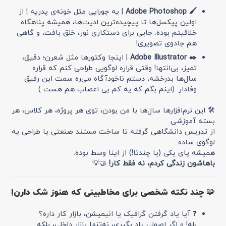
🖌 Adobe Photoshop
| یه جورایی مثل خونه‌ی پدریه ! از
اولین پیکسل‌ها تا پیچیده‌ترین ادیت‌ها، همیشه پناهگاه
خلاقیتم بوده. جایی برای دستکاری نور، خلق بافت، و گاهی
هم جادوی تصویری!
✒️ Adobe Illustrator
| اینجا وکتورها مثل شعرن؛ دقیق،
تمیز، بی‌انتها! وقتی قراره لوگویی طراحی کنم که قراره
سال‌ها بدرخشه، دستم ناخودآگاه می‌ره سمت این رفیق
وفادار. (اینم بگم که یه کم بی اعصاب هم هست )
🛠 این نرم‌افزارها سال‌ها با من بودن، توی هر پروژه، هر کلاس، هر
بسته آموزشی.
از تدریس دانشگاهی گرفته تا ساخت مستند صنعتی یا طراحی یه
لوگوی ساده…
همیشه پای یکی (یا چندتا!) از اینا وسط بوده.
باهاشون زندگی کردم، نه فقط کار!
🤝💡
🧩 چند نکته شخصی برای مخاطبینی که هنوز شک دارن!
❓ آیا یاد گرفتن گرافیک یا انیمیشن، بازار کار داره؟
بله! و اگر اصولی یاد بگیری، نه‌تنها بازار داخلی، بلکه