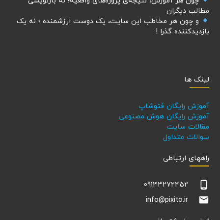
چون هر آموزش، نتیجه‌ی پروژه‌های واقعیه؛ نه بازنویسی
مطالب دیگران
و چون هر مخاطب این سایت، یک دوست ارزشمنده ؛ نه یک
بازدیدکننده گذرا !
لینک ها
آموزش رایگان فتوشاپ
آموزش رایگان هوش مصنوعی
مقالات سایت
سوالات متداول
راههای ارتباطی
phone_android
09133272452
email
info@pixito.ir